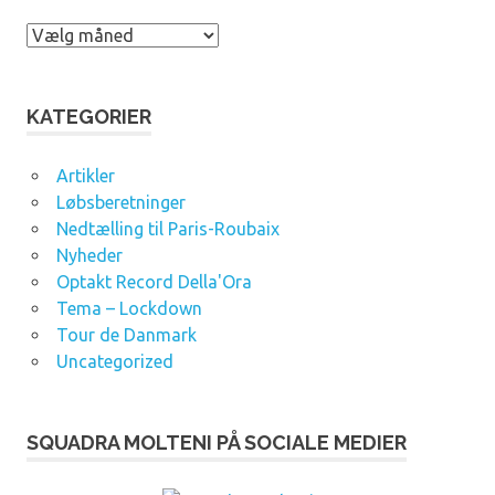
A
r
k
i
KATEGORIER
v
e
Artikler
r
Løbsberetninger
Nedtælling til Paris-Roubaix
Nyheder
Optakt Record Della'Ora
Tema – Lockdown
Tour de Danmark
Uncategorized
SQUADRA MOLTENI PÅ SOCIALE MEDIER