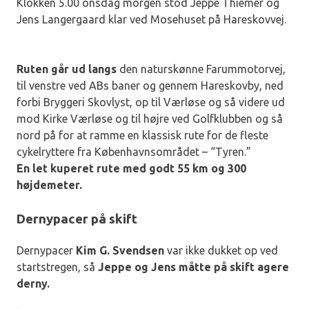
Klokken 5.00 onsdag morgen stod Jeppe Thiemer og
Jens Langergaard klar ved Mosehuset på Hareskovvej.
Ruten går ud langs
den naturskønne Farummotorvej,
til venstre ved ABs baner og gennem Hareskovby, ned
forbi Bryggeri Skovlyst, op til Værløse og så videre ud
mod Kirke Værløse og til højre ved Golfklubben og så
nord på for at ramme en klassisk rute for de fleste
cykelryttere fra Københavnsområdet – “Tyren.”
En let kuperet rute med godt 55 km og 300
højdemeter.
Dernypacer på skift
Dernypacer
Kim G. Svendsen
var ikke dukket op ved
startstregen, så
Jeppe og Jens måtte på skift agere
derny.