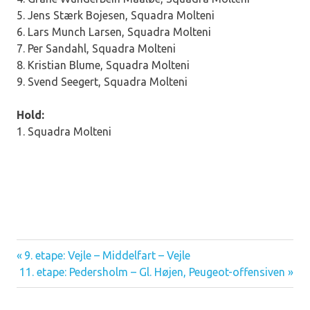
5. Jens Stærk Bojesen, Squadra Molteni
6. Lars Munch Larsen, Squadra Molteni
7. Per Sandahl, Squadra Molteni
8. Kristian Blume, Squadra Molteni
9. Svend Seegert, Squadra Molteni
Hold:
1. Squadra Molteni
Previous
9. etape: Vejle – Middelfart – Vejle
Indlægsnavigation
Next
11. etape: Pedersholm – Gl. Højen, Peugeot-offensiven
Post:
Post: