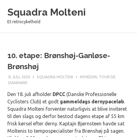
Skip
Squadra Molteni
to
content
Et retrocykelhold
10. etape: Brønshøj-Ganløse-
Brønshøj
8. JULI, 2020
SQUADRA MOLTENI
NYHEDER
,
TOUR DE
DANMARK
Den 18. juli afholder
DPCC
(Danske Professionelle
Cyclisters Club) et godt
gammeldags dernypaceløb
.
Squadra Molteni forventer naturligvis at blive inviteret
til den slags og derfor bestod dagens etape af 55 km
frisk kørsel efter derny. Kaptajn Bjørnsteen havde sat
Moltenis to tempospecialister fra Brønshøj på sagen.