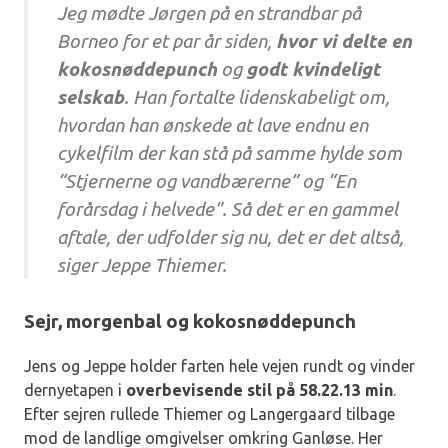
Jeg mødte Jørgen på en strandbar på
Borneo for et par år siden,
hvor vi delte en
kokosnøddepunch
og
godt kvindeligt
selskab
. Han fortalte lidenskabeligt om,
hvordan han ønskede at lave endnu en
cykelfilm der kan stå på samme hylde som
“Stjernerne og vandbærerne” og “En
forårsdag i helvede”. Så det er en gammel
aftale, der udfolder sig nu, det er det altså,
siger Jeppe Thiemer.
Sejr, morgenbal og kokosnøddepunch
Jens og Jeppe holder farten hele vejen rundt og vinder
dernyetapen i
overbevisende stil på 58.22.13 min
.
Efter sejren rullede Thiemer og Langergaard tilbage
mod de landlige omgivelser omkring Ganløse. Her