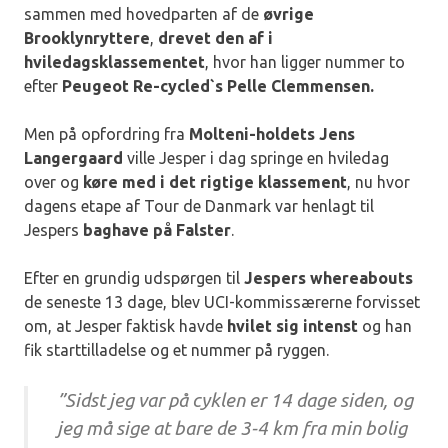
sammen med hovedparten af de
øvrige
Brooklynryttere
,
drevet den af i
hviledagsklassementet
, hvor han ligger nummer to
efter
Peugeot Re-cycled`s Pelle Clemmensen.
Men på opfordring fra
Molteni-holdets Jens
Langergaard
ville Jesper i dag springe en hviledag
over og
køre med i det rigtige klassement
, nu hvor
dagens etape af Tour de Danmark var henlagt til
Jespers
baghave på Falster
.
Efter en grundig udspørgen til
Jespers whereabouts
de seneste 13 dage, blev UCI-kommissærerne forvisset
om, at Jesper faktisk havde
hvilet sig intenst
og han
fik starttilladelse og et nummer på ryggen.
”Sidst jeg var på cyklen er 14 dage siden, og
jeg må sige at bare de 3-4 km fra min bolig