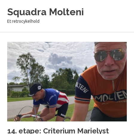
Skip
Squadra Molteni
to
content
Et retrocykelhold
14. etape: Criterium Marielyst