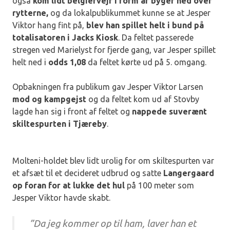
også
kom lidt belgiervejr i form af byger ned over
rytterne,
og da lokalpublikummet kunne se at Jesper
Viktor hang fint på,
blev han spillet helt i bund på
totalisatoren i Jacks Kiosk
. Da feltet passerede
stregen ved Marielyst for fjerde gang, var Jesper spillet
helt ned i
odds 1,08
da feltet kørte ud på 5. omgang.
Opbakningen fra publikum gav Jesper Viktor Larsen
mod og kampgejst
og da feltet kom ud af Stovby
lagde han sig i front af feltet og
nappede suverænt
skiltespurten i Tjæreby
.
Molteni-holdet blev lidt urolig for om skiltespurten var
et afsæt til et decideret udbrud og satte
Langergaard
op foran for at lukke det hul
på 100 meter som
Jesper Viktor havde skabt.
”Da jeg kommer op til ham, laver han et