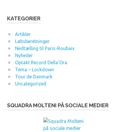
r
k
i
KATEGORIER
v
e
Artikler
r
Løbsberetninger
Nedtælling til Paris-Roubaix
Nyheder
Optakt Record Della'Ora
Tema – Lockdown
Tour de Danmark
Uncategorized
SQUADRA MOLTENI PÅ SOCIALE MEDIER