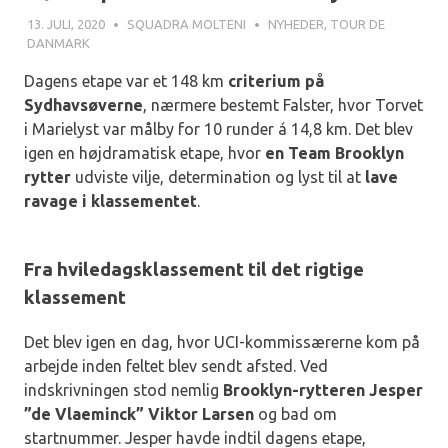
13. JULI, 2020
SQUADRA MOLTENI
NYHEDER
,
TOUR DE
DANMARK
Dagens etape var et 148 km
criterium på
Sydhavsøverne
, nærmere bestemt Falster, hvor Torvet
i Marielyst var målby for 10 runder á 14,8 km. Det blev
igen en højdramatisk etape, hvor
en Team Brooklyn
rytter
udviste vilje, determination og lyst til at
lave
ravage i klassementet
.
Fra hviledagsklassement til det rigtige
klassement
Det blev igen en dag, hvor UCI-kommissærerne kom på
arbejde inden feltet blev sendt afsted. Ved
indskrivningen stod nemlig
Brooklyn-rytteren Jesper
”de Vlaeminck” Viktor Larsen
og bad om
startnummer. Jesper havde indtil dagens etape,