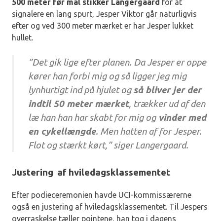
500 meter før mål stikker Langergaard
for at
signalere en lang spurt, Jesper Viktor går naturligvis
efter og ved 300 meter mærket er har Jesper lukket
hullet.
”Det gik lige efter planen. Da Jesper er oppe
kører han forbi mig og så ligger jeg mig
lynhurtigt ind på hjulet og
så bliver jer der
indtil 50 meter mærket
, trækker ud af den
læ han han har skabt for mig og
vinder med
en cykellængde
. Men hatten af for Jesper.
Flot og stærkt kørt,” siger Langergaard.
Justering af hviledagsklassementet
Efter podieceremonien havde UCI-kommissærerne
også en justering af hviledagsklassementet. Til Jespers
overraskelse tæller pointene, han tog i dagens