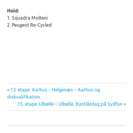
Hold:
1. Squadra Molteni
2. Peugeot Re-Cycled
Previous
13. etape: Aarhus – Helgenæs – Aarhus og
Indlægsnavigation
diskvalifikation
Post:
Next
15. etape: Ulbølle – Ulbølle, Bastilledag på Sydfyn
Post: