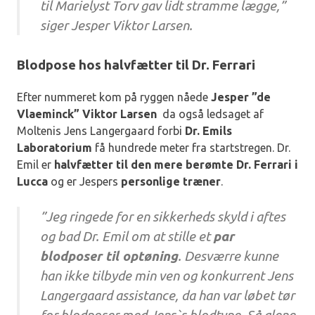
til Marielyst Torv gav lidt stramme lægge,”
siger Jesper Viktor Larsen.
Blodpose hos halvfætter til Dr. Ferrari
Efter nummeret kom på ryggen nåede
Jesper ”de
Vlaeminck” Viktor Larsen
da også ledsaget af
Moltenis Jens Langergaard forbi
Dr. Emils
Laboratorium
få hundrede meter fra startstregen. Dr.
Emil er
halvfætter til den mere berømte Dr. Ferrari i
Lucca
og er Jespers
personlige træner
.
”Jeg ringede for en sikkerheds skyld i aftes
og bad Dr. Emil om at stille et
par
blodposer til optøning
. Desværre kunne
han ikke tilbyde min ven og konkurrent Jens
Langergaard assistance, da han var løbet tør
for blodposer med Jens`s blodtype. Så alene