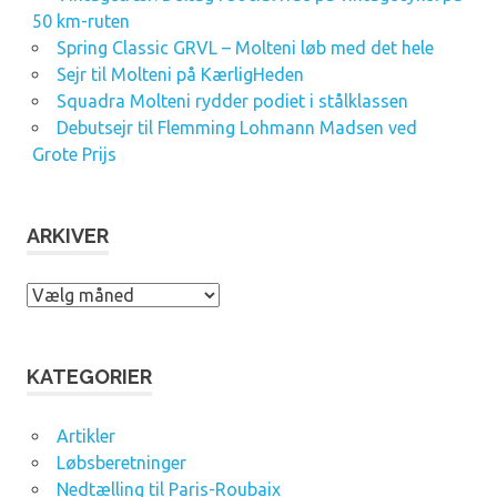
50 km-ruten
Spring Classic GRVL – Molteni løb med det hele
Sejr til Molteni på KærligHeden
Squadra Molteni rydder podiet i stålklassen
Debutsejr til Flemming Lohmann Madsen ved
Grote Prijs
ARKIVER
A
r
k
i
KATEGORIER
v
e
Artikler
r
Løbsberetninger
Nedtælling til Paris-Roubaix