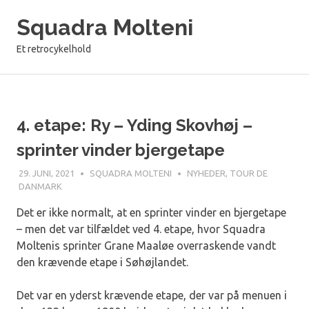
Skip
Squadra Molteni
to
content
Et retrocykelhold
4. etape: Ry – Yding Skovhøj –
sprinter vinder bjergetape
29. JUNI, 2021
SQUADRA MOLTENI
NYHEDER
,
TOUR DE
DANMARK
Det er ikke normalt, at en sprinter vinder en bjergetape
– men det var tilfældet ved 4. etape, hvor Squadra
Moltenis sprinter Grane Maaløe overraskende vandt
den krævende etape i Søhøjlandet.
Det var en yderst krævende etape, der var på menuen i