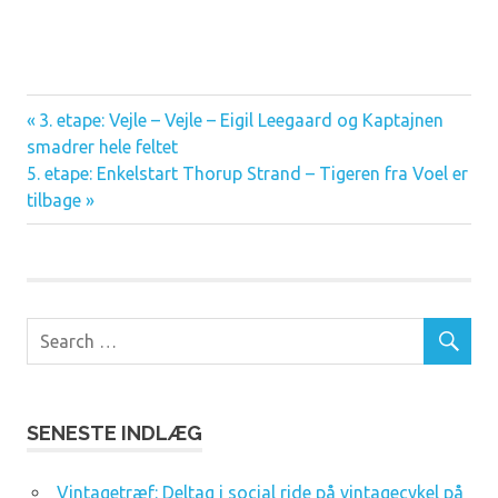
Previous
3. etape: Vejle – Vejle – Eigil Leegaard og Kaptajnen
Indlægsnavigation
smadrer hele feltet
Post:
Next
5. etape: Enkelstart Thorup Strand – Tigeren fra Voel er
Post:
tilbage
SENESTE INDLÆG
Vintagetræf: Deltag i social ride på vintagecykel på