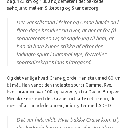
dag. 122 km og 1800 højdemeter i det bakkede
søhøjland mellem Silkeborg og Skanderborg.
Der var stilstand i feltet og Grane havde nu i
flere dage brokket sig over, at der at for få
sprinteretaper. Og så sagde jeg til ham, at
han da bare kunne stikke af efter den
indlagte spurt i Gammel Rye, fortæller
sportsdirektør Klaus Kjærgaard.
Og det var lige hvad Grane gjorde. Han stak med 80 km
til mål. Han vandt den indlagte spurt i Gammel Rye,
hvor præmien var 100 kg havregryn fra Daglig Brugsen.
Men ikke nok med det. Grane fortsatte i et tempo, der
mest af alt mindede om en juniorrytter med ADHD.
Det var helt vildt. Hver bakke Grane kom til,
der lukkede han op, som var det de sidste