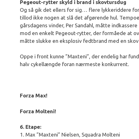
Pegeout-rytter skyld i brand i skovtursdug
Og så gik det ellers for sig… flere lykkeriddere fo
tillod ikke nogen at slå det afgørende hul. Tempoe
gårsdagens vinder, Per Sandahl, måtte indkassere 
mod en enkelt Pegeout-rytter, der formåede at ov
måtte slukke en eksplosiv fedtbrand med en skovtur
Oppe i front kunne ”Maxteni”, der endelig har fun
halv cykellængde foran nærmeste konkurrent.
Forza Max!
Forza Molteni!
6. Etape:
1. Max ”Maxteni” Nielsen, Squadra Molteni