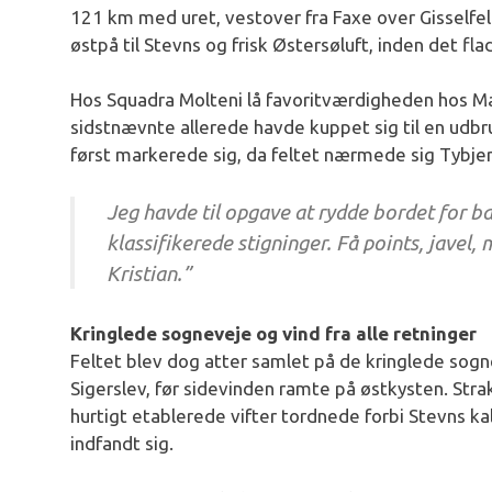
121 km med uret, vestover fra Faxe over Gisselfeld
østpå til Stevns og frisk Østersøluft, inden det fl
Hos Squadra Molteni lå favoritværdigheden hos M
sidstnævnte allerede havde kuppet sig til en udbru
først markerede sig, da feltet nærmede sig Tybjerg
Jeg havde til opgave at rydde bordet for b
klassifikerede stigninger. Få points, javel,
Kristian.”
Kringlede sogneveje og vind fra alle retninger
Feltet blev dog atter samlet på de kringlede sogn
Sigerslev, før sidevinden ramte på østkysten. Straks
hurtigt etablerede vifter tordnede forbi Stevns k
indfandt sig.