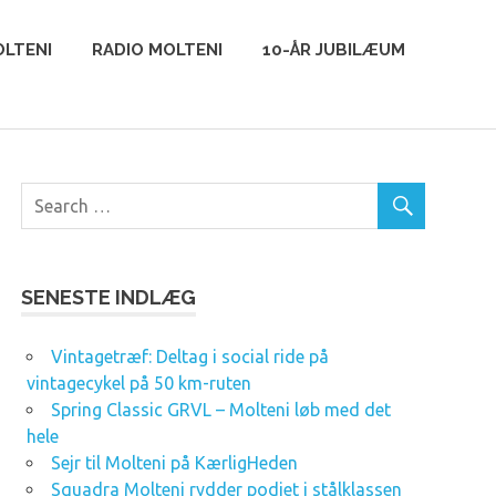
LTENI
RADIO MOLTENI
10-ÅR JUBILÆUM
SENESTE INDLÆG
Vintagetræf: Deltag i social ride på
vintagecykel på 50 km-ruten
Spring Classic GRVL – Molteni løb med det
hele
Sejr til Molteni på KærligHeden
Squadra Molteni rydder podiet i stålklassen