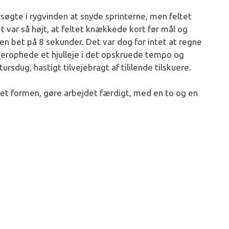
rsøgte i rygvinden at snyde sprinterne, men feltet
t var så højt, at feltet knækkede kort før mål og
en bet på 8 sekunder. Det var dog for intet at regne
erophede et hjulleje i det opskruede tempo og
sdug, hastigt tilvejebragt af tililende tilskuere.
det formen, gøre arbejdet færdigt, med en to og en