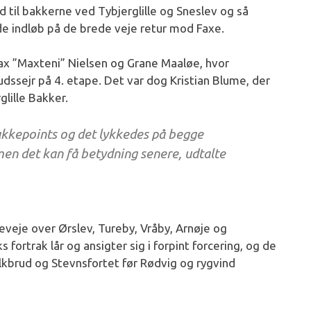
 til bakkerne ved Tybjerglille og Sneslev og så
ade indløb på de brede veje retur mod Faxe.
ax ”Maxteni” Nielsen og Grane Maaløe, hvor
dssejr på 4. etape. Det var dog Kristian Blume, der
lille Bakker.
akkepoints og det lykkedes på begge
 men det kan få betydning senere, udtalte
eveje over Ørslev, Tureby, Vråby, Arnøje og
 fortrak lår og ansigter sig i forpint forcering, og de
alkbrud og Stevnsfortet før Rødvig og rygvind