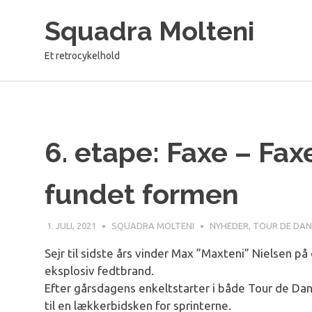
Skip
Squadra Molteni
to
content
Et retrocykelhold
6. etape: Faxe – Fax
fundet formen
1. JULI, 2021
SQUADRA MOLTENI
NYHEDER
,
TOUR DE DA
Sejr til sidste års vinder Max ”Maxteni” Nielsen på
eksplosiv fedtbrand.
Efter gårsdagens enkeltstarter i både Tour de Dan
til en lækkerbidsken for sprinterne.