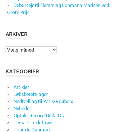
Debutsejr til Flemming Lohmann Madsen ved
Grote Prijs
ARKIVER
A
r
k
i
KATEGORIER
v
e
Artikler
r
Løbsberetninger
Nedtælling til Paris-Roubaix
Nyheder
Optakt Record Della'Ora
Tema – Lockdown
Tour de Danmark