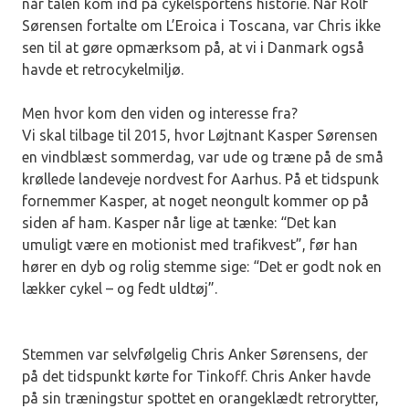
når talen kom ind på cykelsportens historie. Når Rolf
Sørensen fortalte om L’Eroica i Toscana, var Chris ikke
sen til at gøre opmærksom på, at vi i Danmark også
havde et retrocykelmiljø.
Men hvor kom den viden og interesse fra?
Vi skal tilbage til 2015, hvor Løjtnant Kasper Sørensen
en vindblæst sommerdag, var ude og træne på de små
krøllede landeveje nordvest for Aarhus. På et tidspunk
fornemmer Kasper, at noget neongult kommer op på
siden af ham. Kasper når lige at tænke: “Det kan
umuligt være en motionist med trafikvest”, før han
hører en dyb og rolig stemme sige: “Det er godt nok en
lækker cykel – og fedt uldtøj”.
Stemmen var selvfølgelig Chris Anker Sørensens, der
på det tidspunkt kørte for Tinkoff. Chris Anker havde
på sin træningstur spottet en orangeklædt retrorytter,