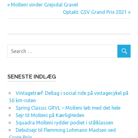
Previous
Molteni vinder Grejsdal Gravel
Indlægsnavigation
Post:
Next
Optakt: GSV Grand Prix 2021
Post:
SENESTE INDLÆG
Vintagetræf: Deltag i social ride på vintagecykel på
50 km-ruten
Spring Classic GRVL – Molteni løb med det hele
Sejr til Molteni på KærligHeden
Squadra Molteni rydder podiet i stålklassen
Debutsejr til Flemming Lohmann Madsen ved
Grote Prijs