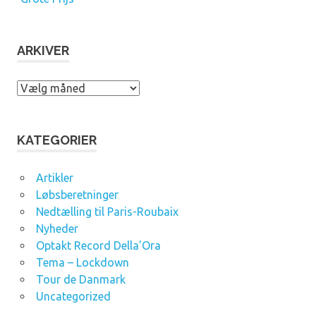
ARKIVER
A
r
k
i
KATEGORIER
v
e
Artikler
r
Løbsberetninger
Nedtælling til Paris-Roubaix
Nyheder
Optakt Record Della'Ora
Tema – Lockdown
Tour de Danmark
Uncategorized